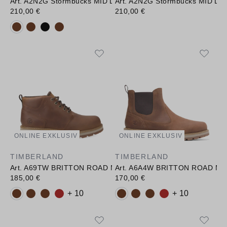
Art. A2N2G Stormbucks MID LACE UP WATERPROOF BOOT
Art. A2N2G Stormbucks MID 
210,00 €
210,00 €
Verfügbare Farbvarianten:
ONLINE EXKLUSIV
ONLINE EXKLUSIV
TIMBERLAND
TIMBERLAND
Art. A69TW BRITTON ROAD MID LACE UP
Art. A6A4W BRITTON ROAD MI
185,00 €
170,00 €
Verfügbare Farbvarianten:
Verfügbare Farbvarianten:
+ 10
+ 10