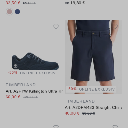
32,50 €
19,80 €
65,00 €
Ab
Verfügbare Farbvarianten:
-50%
ONLINE EXKLUSIV
TIMBERLAND
-50%
ONLINE EXKLUSIV
Art. A2FYW Killington Ultra Knit Ox
60,00 €
120,00 €
TIMBERLAND
Art. A2DFM433 Straight Chino S
40,00 €
80,00 €