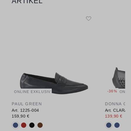
ARTIKEL
-36%
ONLINE EXKLUSIV
ONLI
PAUL GREEN
DONNA CA
Art. 1225-004
Art. CLARA 
159,90 €
139,90 €
219
Verfügbare Farbvarianten:
Verfügbare 