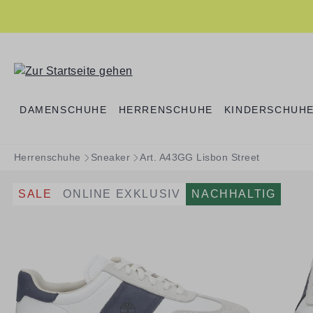
springen
Zur Hauptnavigation springen
DAMENSCHUHE
HERRENSCHUHE
KINDERSCHUH
Herrenschuhe
Sneaker
Art. A43GG Lisbon Street
SALE
ONLINE EXKLUSIV
NACHHALTIG