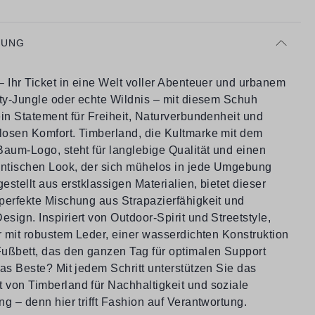
BUNG
 Ihr Ticket in eine Welt voller Abenteuer und urbanem
ity-Jungle oder echte Wildnis – mit diesem Schuh
in Statement für Freiheit, Naturverbundenheit und
osen Komfort. Timberland, die Kultmarke mit dem
Baum-Logo, steht für langlebige Qualität und einen
entischen Look, der sich mühelos in jede Umgebung
gestellt aus erstklassigen Materialien, bietet dieser
perfekte Mischung aus Strapazierfähigkeit und
ign. Inspiriert von Outdoor-Spirit und Streetstyle,
r mit robustem Leder, einer wasserdichten Konstruktion
ußbett, das den ganzen Tag für optimalen Support
as Beste? Mit jedem Schritt unterstützen Sie das
von Timberland für Nachhaltigkeit und soziale
g – denn hier trifft Fashion auf Verantwortung.