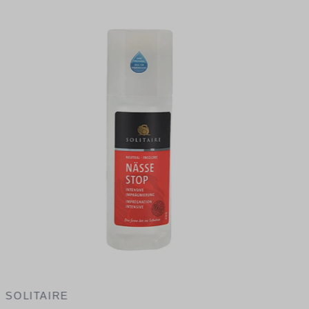
1
V
SOLITAIRE