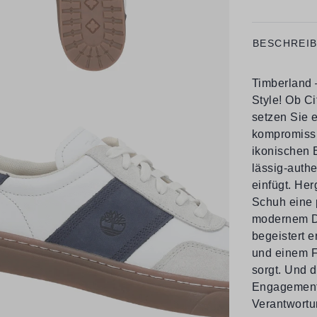
BESCHREI
Timberland –
Style! Ob C
setzen Sie e
kompromissl
ikonischen 
lässig-auth
einfügt. Her
Schuh eine 
modernem Des
begeistert e
und einem F
sorgt. Und d
Engagement 
Verantwortun