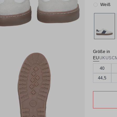
Weiß
Farbe:
Größe in
EU
UK
US
C
40
44,5