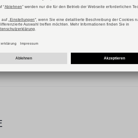
NEU
Verfügbare Farbvarianten:
GALIZIO TORRESI
HOE
Art. 415568 V70842
259,00 €
Verfügbare Größen
41
42
43
44
46
E