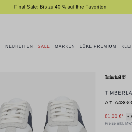
Final Sale: Bis zu 40 % auf Ihre Favoriten!
E
NEUHEITEN
SALE
MARKEN
LÜKE PREMIUM
KLE
TIMBERL
Art.
A43GG 
81,00 €*
+ 
Preise inkl. Mw