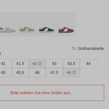
Größentabelle
M
41
41,5
42
43
43,5
44
45
45,5
46
47,5
49
Bitte wählen Sie eine Größe aus.