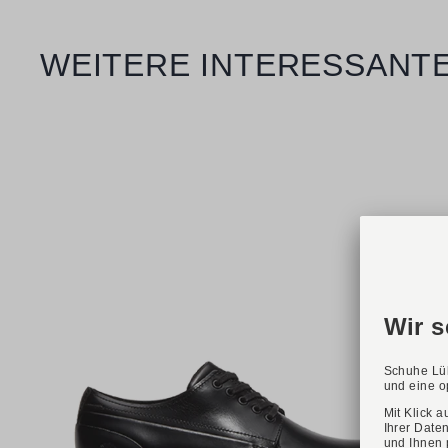
Produktgalerie überspringen
WEITERE INTERESSANTE