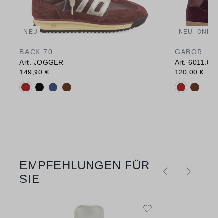
NEU
NEU
ONLIN
BACK 70
GABOR
Art. JOGGER
Art. 6011.01
149,90 €
120,00 €
Verfügbare Farbvarianten:
Verfügbare 
EMPFEHLUNGEN FÜR
Produktgalerie überspringen
SIE