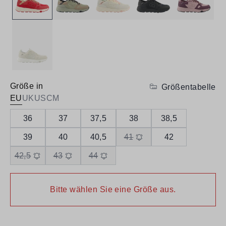
Größe in
Größentabelle
EU
UK
US
CM
36
37
37,5
38
38,5
39
40
40,5
41
42
42,5
43
44
Bitte wählen Sie eine Größe aus.