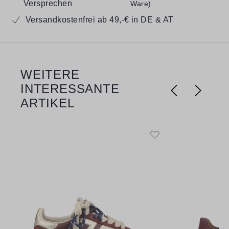
Versprechen
Ware)
Versandkostenfrei ab 49,-€ in DE & AT
WEITERE
Produktgalerie überspringen
INTERESSANTE
ARTIKEL