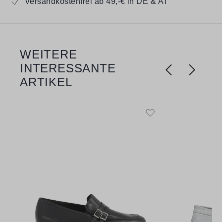
Versandkostenfrei ab 49,-€ in DE & AT
WEITERE
Produktgalerie überspringen
INTERESSANTE
ARTIKEL