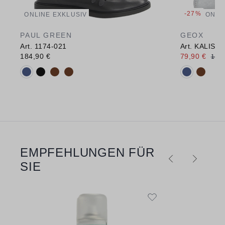
-27%
ONLINE EXKLUSIV
ONLI
PAUL GREEN
GEOX
Art. 1174-021
Art. KALIST
184,90 €
79,90 €
110,
Verfügbare Farbvarianten:
Verfügbare 
EMPFEHLUNGEN FÜR
Produktgalerie überspringen
SIE