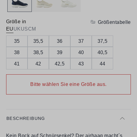
Größe in
Größentabelle
EU
UK
US
CM
35
35,5
36
37
37,5
38
38,5
39
40
40,5
41
42
42,5
43
44
Bitte wählen Sie eine Größe aus.
BESCHREIBUNG
Kein Bock auf Schnürsenkel? Der airhaag macht´s