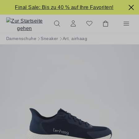
alt springen
Final Sale: Bis zu 40 % auf Ihre Favoriten!
Damenschuhe
Sneaker
Art. airhaag