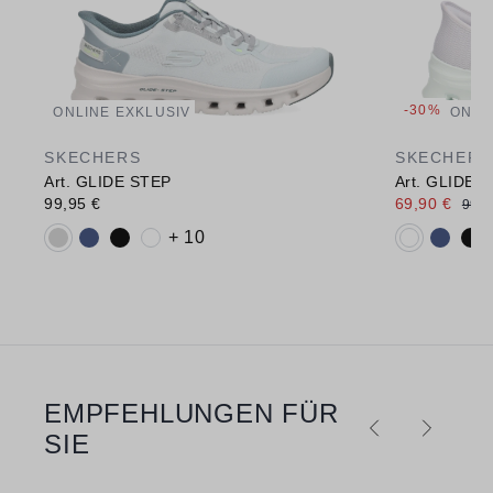
-30%
ONLINE EXKLUSIV
ONLI
SKECHERS
SKECHERS
Art. GLIDE STEP
Art. GLIDE 
99,95 €
69,90 €
99,9
Verfügbare Farbvarianten:
Verfügbare 
+ 10
EMPFEHLUNGEN FÜR
Produktgalerie überspringen
SIE