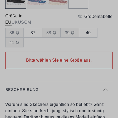
Größe in
Größentabelle
EU
UK
US
CM
36
37
38
39
40
41
Bitte wählen Sie eine Größe aus.
BESCHREIBUNG
Warum sind Skechers eigentlich so beliebt? Ganz
einfach: Sie sind frech, jung, stylisch und irrsinnig
bequem! Darüber hinaus ist dieses Modell einfach