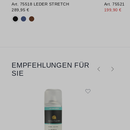
Art. 75518 LEDER STRETCH
Art. 75521
289,95 €
199,90 €
289
Verfügbare Farbvarianten:
EMPFEHLUNGEN FÜR
Produktgalerie überspringen
SIE