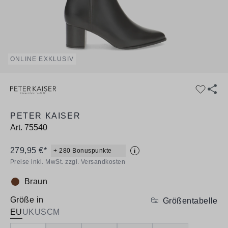
ONLINE EXKLUSIV
PETER KAISER
Art.
75540
279,95 €*
+ 280 Bonuspunkte
i
Preise inkl. MwSt. zzgl. Versandkosten
Braun
Farbe:
Größe in
Größentabelle
EU
UK
US
CM