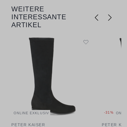
WEITERE
Produktgalerie überspringen
INTERESSANTE
ARTIKEL
-31%
ONLINE EXKLUSIV
ONLI
PETER KAISER
PETER KA