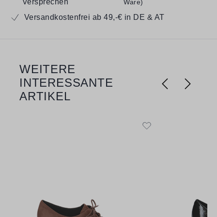
Versprechen
Ware)
Versandkostenfrei ab 49,-€ in DE & AT
WEITERE
Produktgalerie überspringen
INTERESSANTE
ARTIKEL