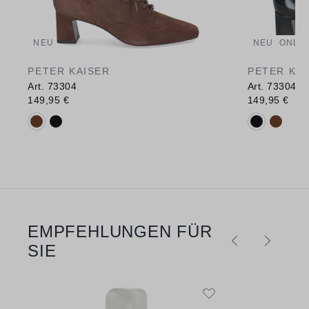
NEU
NEU
ONLIN
PETER KAISER
PETER KA
Art. 73304
Art. 73304
149,95 €
149,95 €
Verfügbare Farbvarianten:
Verfügbare 
EMPFEHLUNGEN FÜR
Produktgalerie überspringen
SIE