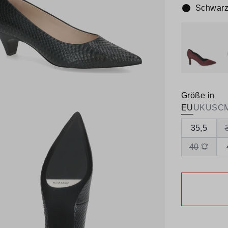
Schwar
Farbe:
Größe in
EU
UK
US
C
35,5
40