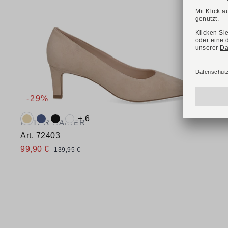
-29%
Verfügbare Farbvarianten:
+ 6
PETER KAISER
Art. 72403
99,90 €
139,95 €
Verfügbare Größen
37
37,5
38
38,5
39
40
40,5
42