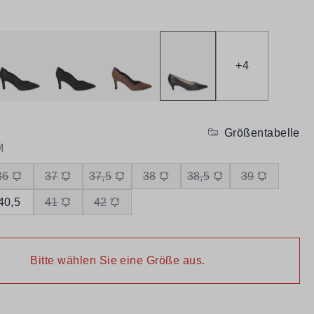
z
+
4
Größentabelle
M
36
37
37,5
38
38,5
39
40,5
41
42
Bitte wählen Sie eine Größe aus.