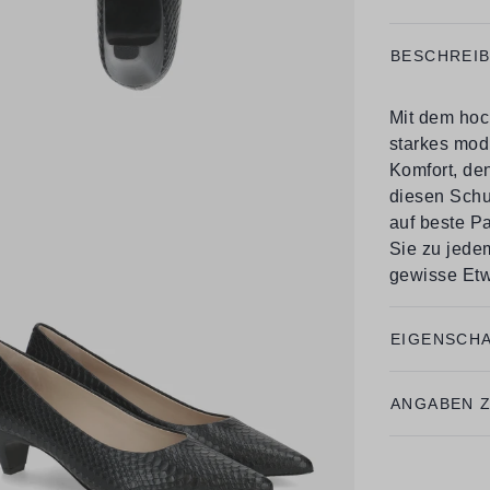
BESCHREI
Mit dem ho
starkes mod
Komfort, de
diesen Schu
auf beste Pa
Sie zu jedem
gewisse Et
EIGENSCH
ANGABEN 