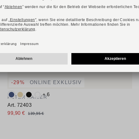
-29%
ONLINE EXKLUSIV
Verfügbare Farbvarianten:
+ 6
PETER KAISER
Art. 72403
99,90 €
139,95 €
Verfügbare Größen
37
37,5
38
38,5
39
40
40,5