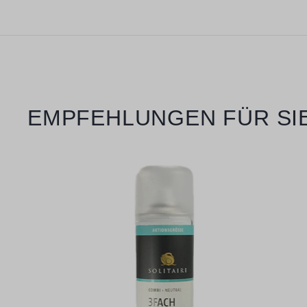
Produktgalerie überspringen
EMPFEHLUNGEN FÜR SI