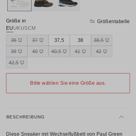
Größe in
Größentabelle
EU
UK
US
CM
36
37
37,5
38
38,5
39
40
40,5
41
42
42,5
Bitte wählen Sie eine Größe aus.
BESCHREIBUNG
Diese Sneaker mit Wechselfußbett von Paul Green