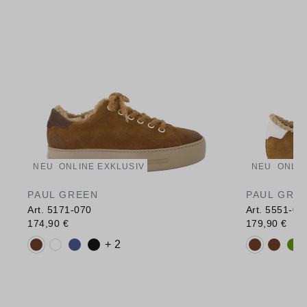
NEU
ONLINE EXKLUSIV
NEU
ONLIN
PAUL GREEN
PAUL GRE
Art. 5171-070
Art. 5551-00
174,90 €
179,90 €
Verfügbare Farbvarianten:
Verfügbare 
+ 2