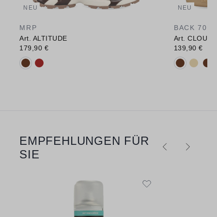
NEU
NEU
MRP
BACK 70
Art. ALTITUDE
Art. CLOUD
179,90 €
139,90 €
Verfügbare Farbvarianten:
Verfügbare 
EMPFEHLUNGEN FÜR
Produktgalerie überspringen
SIE