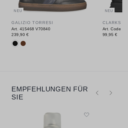
NEU
NEU
GALIZIO TORRESI
CLARKS
Art. 415468 V70840
Art. Code H 
239,90 €
99,95 €
Verfügbare Farbvarianten:
EMPFEHLUNGEN FÜR
Produktgalerie überspringen
SIE