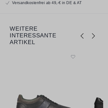
Versandkostenfrei ab 49,-€ in DE & AT
WEITERE
Produktgalerie überspringen
INTERESSANTE
ARTIKEL