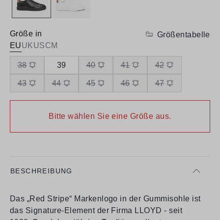
Größe in
Größentabelle
EU
UK
US
CM
38
39
40
41
42
43
44
45
46
47
Bitte wählen Sie eine Größe aus.
BESCHREIBUNG
Das „Red Stripe“ Markenlogo in der Gummisohle ist
das Signature-Element der Firma LLOYD - seit