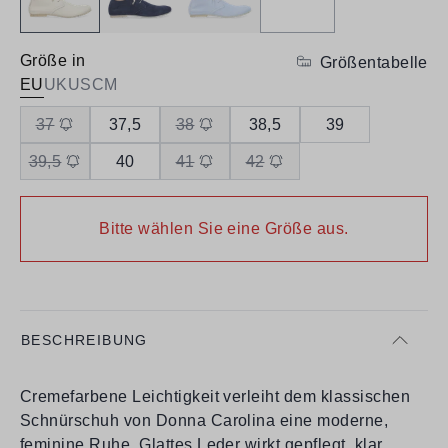
Größe in
Größentabelle
EU
UK
US
CM
37
37,5
38
38,5
39
39,5
40
41
42
Bitte wählen Sie eine Größe aus.
BESCHREIBUNG
Cremefarbene Leichtigkeit verleiht dem klassischen
Schnürschuh von Donna Carolina eine moderne,
feminine Ruhe. Glattes Leder wirkt gepflegt, klar