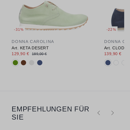
-31%
-22%
DONNA CAROLINA
DONNA CA
Art. KETA DESERT
Art. CLOD 
129,90 €
139,90 €
189,00 €
179
Verfügbare Farbvarianten:
Verfügbare 
EMPFEHLUNGEN FÜR
Produktgalerie überspringen
SIE