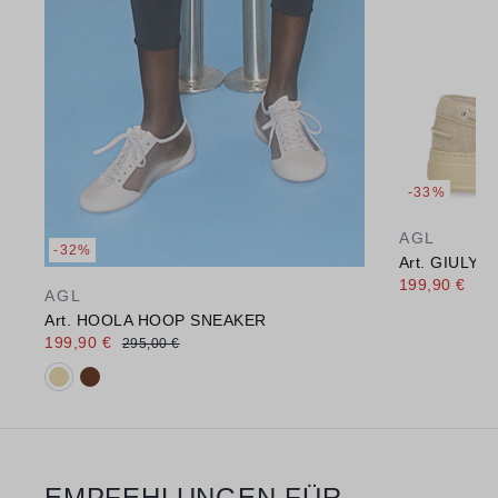
-33%
AGL
-32%
Art. GIULY 
199,90 €
298
AGL
Art. HOOLA HOOP SNEAKER
199,90 €
295,00 €
Verfügbare Farbvarianten:
EMPFEHLUNGEN FÜR
Produktgalerie überspringen