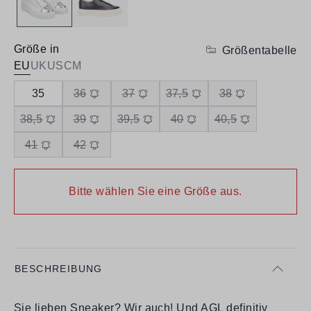
Größe in
Größentabelle
EU
UK
US
CM
35
36
37
37,5
38
38,5
39
39,5
40
40,5
41
42
Bitte wählen Sie eine Größe aus.
BESCHREIBUNG
Sie lieben Sneaker? Wir auch! Und AGL definitiv