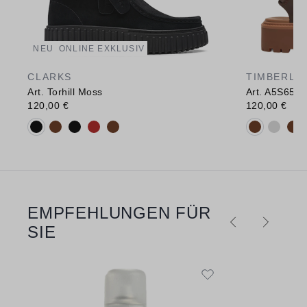
NEU
ONLINE EXKLUSIV
CLARKS
TIMBERLA
Art. Torhill Moss
Art. A5S65
120,00 €
120,00 €
Verfügbare Farbvarianten:
Verfügbare 
EMPFEHLUNGEN FÜR
Produktgalerie überspringen
SIE