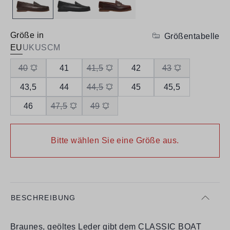
Größe in
Größentabelle
EU
UK
US
CM
40
41
41,5
42
43
43,5
44
44,5
45
45,5
46
47,5
49
Bitte wählen Sie eine Größe aus.
BESCHREIBUNG
Braunes, geöltes Leder gibt dem CLASSIC BOAT