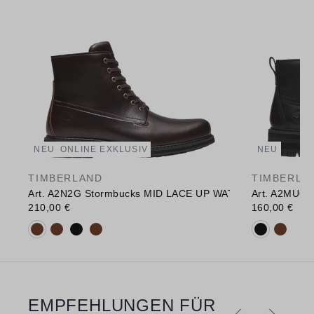
NEU
ONLINE EXKLUSIV
NEU
TIMBERLAND
TIMBERLA
Art. A2N2G Stormbucks MID LACE UP WATERPROOF BOO
Art. A2MUQ
210,00 €
160,00 €
Verfügbare Farbvarianten:
Verfügbare 
EMPFEHLUNGEN FÜR
Produktgalerie überspringen