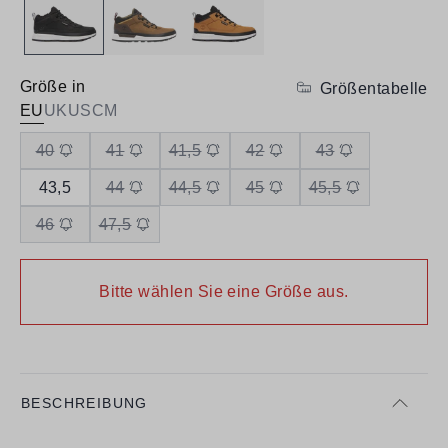
Größe in
Größentabelle
EU
UK
US
CM
40
41
41,5
42
43
43,5
44
44,5
45
45,5
46
47,5
Bitte wählen Sie eine Größe aus.
BESCHREIBUNG