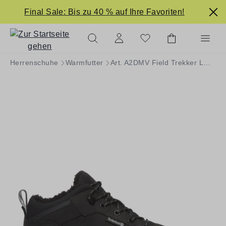
alt springen
Final Sale: Bis zu 40 % auf Ihre Favoriten!
Herrenschuhe
Warmfutter
Art. A2DMV Field Trekker LOW WARM LINED SNEAKER