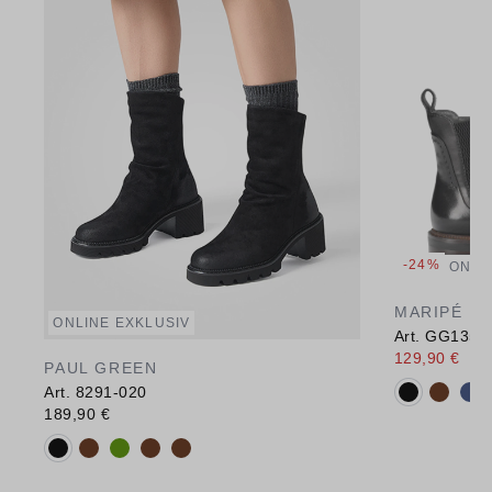
-24%
ONLI
MARIPÉ
ONLINE EXKLUSIV
Art. GG135
129,90 €
169
PAUL GREEN
Verfügbare 
Art. 8291-020
189,90 €
Verfügbare Farbvarianten: