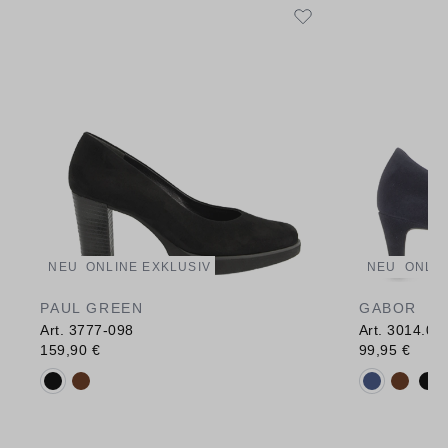
NEU
ONLINE EXKLUSIV
NEU
ONLIN
PAUL GREEN
GABOR
Art. 3777-098
Art. 3014.01
159,90 €
99,95 €
Verfügbare Farbvarianten:
Verfügbare 