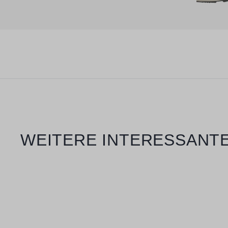
Produktgalerie überspringen
WEITERE INTERESSANTE