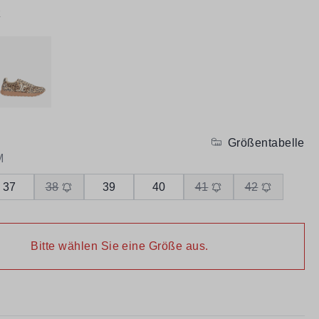
z
Größentabelle
M
37
38
39
40
41
42
Bitte wählen Sie eine Größe aus.