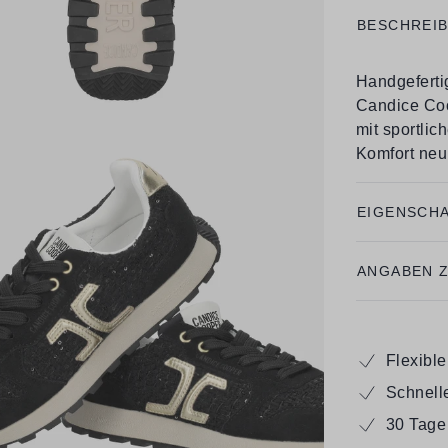
BESCHREI
Handgefertig
Candice Coo
mit sportli
Komfort neu d
EIGENSCH
ANGABEN 
Flexibl
Schnell
30 Tage