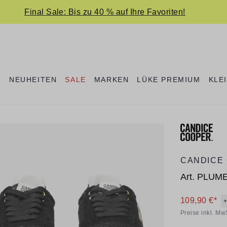
Final Sale: Bis zu 40 % auf Ihre Favoriten!
E
NEUHEITEN
SALE
MARKEN
LÜKE PREMIUM
KLE
CANDICE
Art.
PLUME
109,90 €*
+
Preise inkl. Mw