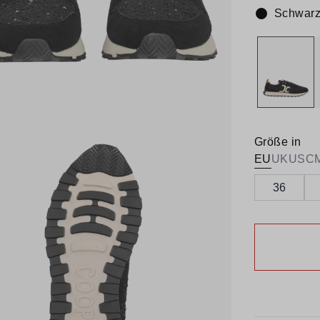
Schwar
Farbe:
Größe in
EU
UK
US
C
36