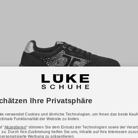
NEU
Verfügbare Farbvarianten:
CANDICE COOPER
Art. TANGO SPORT
179,95 €
Verfügbare Größen
36
37
38
39
40
41
42
43