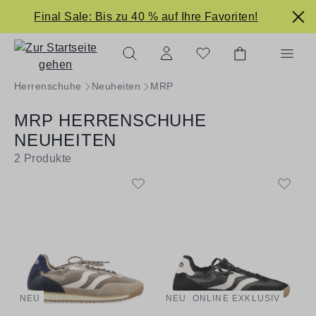
alt springen
Final Sale: Bis zu 40 % auf Ihre Favoriten!
Herrenschuhe
Neuheiten
MRP
MRP HERRENSCHUHE
NEUHEITEN
2
Produkte
NEU
NEU
ONLINE EXKLUSIV